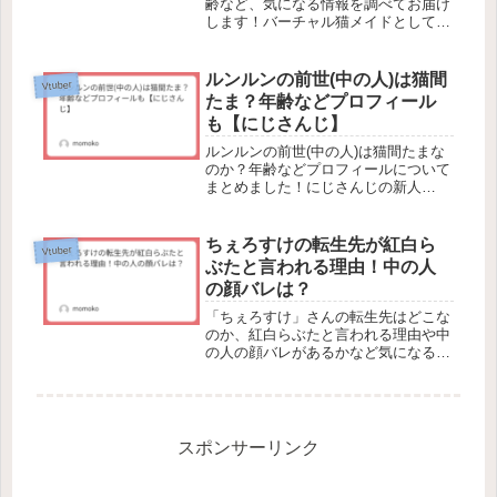
齢など、気になる情報を調べてお届け
します！バーチャル猫メイドとして活
動するVtuberの猫街ももさん！猫耳と
ピンクのツインテールの可愛い見た目
で、イラスト配信や英語実況といった
ルンルンの前世(中の人)は猫間
Vtuber
動画が人気を集める猫街ももさ...
たま？年齢などプロフィール
も【にじさんじ】
ルンルンの前世(中の人)は猫間たまな
のか？年齢などプロフィールについて
まとめました！にじさんじの新人
Vtuber、ルンルンのデビューが話題に
なっています！ルンルンは、2024年6
月19日にデビュー！蘭阜（ランフー）
ちぇろすけの転生先が紅白ら
Vtuber
という架空の街を舞台に活動...
ぶたと言われる理由！中の人
の顔バレは？
「ちぇろすけ」さんの転生先はどこな
のか、紅白らぶたと言われる理由や中
の人の顔バレがあるかなど気になる情
報をまとめてみました。ゲーム配信者
として2020年7月から活動していた
Vtuberさんです。活動名ですが、「天
瑠璃(ラピス)ちぇろ」さんの...
スポンサーリンク