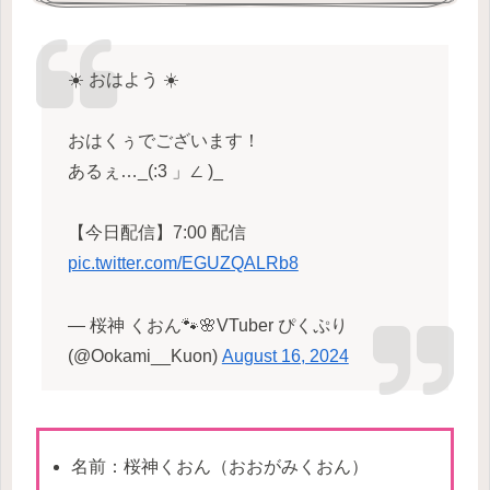
☀️ おはよう ☀️
おはくぅでございます！
あるぇ…_(:3 」∠ )_
【今日配信】7:00 配信
pic.twitter.com/EGUZQALRb8
— 桜神 くおん🐾🌸VTuber ぴくぷり
(@Ookami__Kuon)
August 16, 2024
名前：桜神くおん（おおがみくおん）