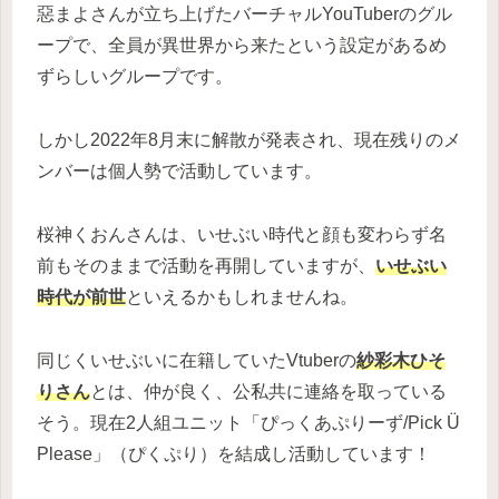
惡まよさんが立ち上げたバーチャルYouTuberのグル
ープで、全員が異世界から来たという設定があるめ
ずらしいグループです。
しかし2022年8月末に解散が発表され、現在残りのメ
ンバーは個人勢で活動しています。
桜神くおんさんは、いせぶい時代と顔も変わらず名
前もそのままで活動を再開していますが、
いせぶい
時代が前世
といえるかもしれませんね。
同じくいせぶいに在籍していたVtuberの
紗彩木ひそ
りさん
とは、仲が良く、公私共に連絡を取っている
そう。現在2人組ユニット「ぴっくあぷりーず/Pick Ü
Please」（ぴくぷり）を結成し活動しています！