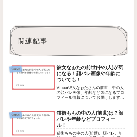
関連記事
彼女なぉたの前世(中の人)が気
Vtuber
になる！顔バレ画像や年齢に
ついても！
Vtuber彼女なぉたさんの前世、中の人
の顔バレ画像、年齢など気になるプロ
フィール情報についてお届けします。
関西弁メンヘラVtuberを自称する彼女
なぉたさんは、他のVtuberとは一線を
画す、地雷系女子的な雰囲気が魅力で
猫街ももの中の人(前世)は？顔
Vtuber
す。それでは、「彼...
バレや年齢などプロフィー
ル！
猫街ももの中の人(前世)、顔バレ、年