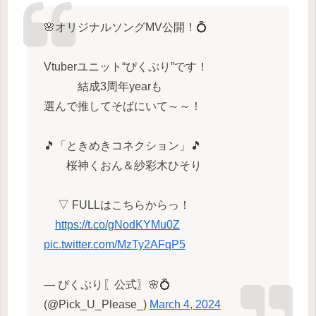
🌸オリジナルソングMV公開！💍
Vtuberユニット“ぴくぷり”です！
結成3周年yearも
選んで推してそばにいて～～！
🎵「ときめきコネクション」🎵
桜神くおん＆紗彩木ひそり
▽ FULLはこちらからっ！
https://t.co/gNodKYMu0Z
pic.twitter.com/MzTy2AFqP5
— ぴくぷり〖公式〗🌸💍
(@Pick_U_Please_)
March 4, 2024