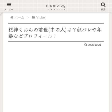
momolog
PR
メニュー
検索
ホーム
Vtuber
桜神くおんの前世(中の人)は？顔バレや年
齢などプロフィール！
2025.10.21