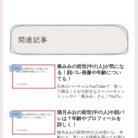
関連記事
奏みみの前世(中の人)が気にな
Vtuber
る！顔バレ画像や年齢につい
ても！
日本のバーチャルYouTuberで、歌っ
て踊ることが大好きなスーパーキャッ
トシンガー「奏みみ」さん！YouTube
やTikTokを中心に活動し、その謎めい
た魅力に触れ、彼女の前世や中の人に
ついての情報を求めている人も多いの
猫月みおの前世(中の人)や顔バ
Vtuber
ではないでしょうか...
レは？年齢やプロフィールを
詳しく！
猫月みおの前世(中の人)や顔バレ、年
齢など、気になる情報を調べてお届け