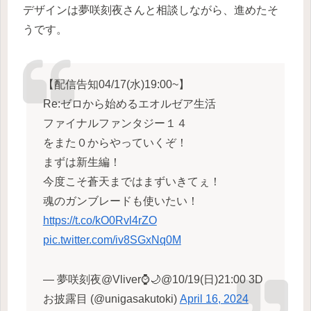
デザインは夢咲刻夜さんと相談しながら、進めたそ
うです。
【配信告知04/17(水)19:00~】
Re:ゼロから始めるエオルゼア生活
ファイナルファンタジー１４
をまた０からやっていくぞ！
まずは新生編！
今度こそ蒼天まではまずいきてぇ！
魂のガンブレードも使いたい！
https://t.co/kO0Rvl4rZO
pic.twitter.com/iv8SGxNq0M
— 夢咲刻夜@Vliver⌚️🌙@10/19(日)21:00 3D
お披露目 (@unigasakutoki)
April 16, 2024