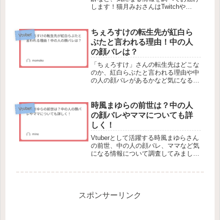
します！猫月みおさんはTwitchや
Youtubeでゲーム配信を主軸に活動し
ているVtuberです。可愛い声やキャラ
クターに人気が集まっています。毎日
ちぇろすけの転生先が紅白ら
Vtuber
配信を続ける、猫月み...
ぶたと言われる理由！中の人
の顔バレは？
「ちぇろすけ」さんの転生先はどこな
のか、紅白らぶたと言われる理由や中
の人の顔バレがあるかなど気になる情
報をまとめてみました。ゲーム配信者
として2020年7月から活動していた
Vtuberさんです。活動名ですが、「天
時風まゆらの前世は？中の人
Vtuber
瑠璃(ラピス)ちぇろ」さんの...
の顔バレやママについても詳
しく！
Vtuberとして活躍する時風まゆらさん
の前世、中の人の顔バレ、ママなど気
になる情報について調査してみまし
た。時風まゆらさんは、YouTubeや
Twitchなどの動画配信サイトで、主に
ゲーム実況のライブ配信をしていま
す。無邪気な話し方や、か...
スポンサーリンク