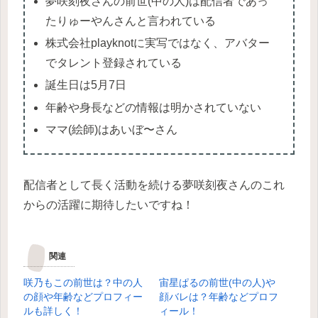
夢咲刻夜さんの前世(中の人)は配信者であっ
たりゅーやんさんと言われている
株式会社playknotに実写ではなく、アバター
でタレント登録されている
誕生日は5月7日
年齢や身長などの情報は明かされていない
ママ(絵師)はあいぼ〜さん
配信者として長く活動を続ける夢咲刻夜さんのこれ
からの活躍に期待したいですね！
関連
咲乃もこの前世は？中の人
宙星ぱるの前世(中の人)や
の顔や年齢などプロフィー
顔バレは？年齢などプロフ
ルも詳しく！
ィール！