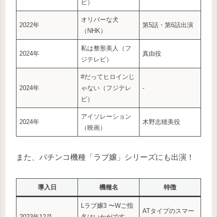
ビ）
オリバーな犬
2022年
第5話・第6話出演
（NHK）
私は整形美人（フ
2024年
真由役
ジテレビ）
#だってヒロインじ
2024年
ゃない（フジテレ
‐
ビ）
アイソレーション
2024年
木野志穂美役
（映画）
また、パチンコ機種「ラブ嬢」シリーズにも出演！
導入日
機種名
特徴
Lラブ嬢3 〜Wご指
ATタイプのスマー
2023年12月
名はいかがです