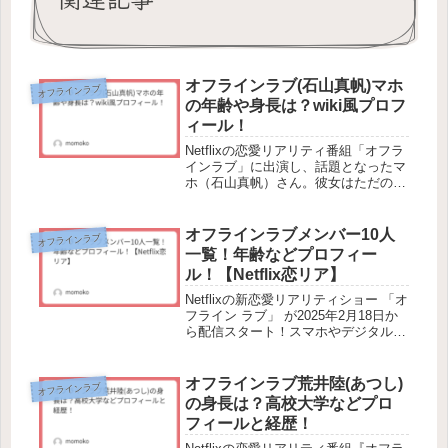
オフラインラブ(石山真帆)マホ
オフラインラブ
の年齢や身長は？wiki風プロフ
ィール！
Netflixの恋愛リアリティ番組「オフラ
インラブ」に出演し、話題となったマ
ホ（石山真帆）さん。彼女はただのリ
アリティショー出演者ではなく、パリ
を拠点に活躍する本格派モデルでもあ
ります！この記事では、マホさんのプ
オフラインラブメンバー10人
オフラインラブ
ロフィール、モデル経歴、恋愛...
一覧！年齢などプロフィー
ル！【Netflix恋リア】
Netflixの新恋愛リアリティショー 「オ
フライン ラブ」 が2025年2月18日か
ら配信スタート！スマホやデジタルデ
バイスをすべて手放し、フランス・ニ
ースで10日間の旅をしながら運命の恋
を探す男女10人。彼らは偶然と必然が
オフラインラブ荒井陸(あつし)
オフラインラブ
交差する中で、...
の身長は？高校大学などプロ
フィールと経歴！