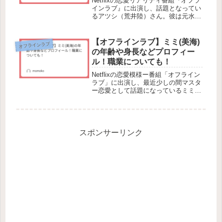
Netflixの恋愛リアリティ番組『オフラ
インラブ』に出演し、話題となってい
るアツシ（荒井陸）さん。彼は元水球
日本代表としてオリンピックにも出場
し、「小さな巨人」と称されるほどの
圧倒的なスピードと筋肉美を誇りま
【オフラインラブ】ミミ(美海)
オフラインラブ
す。水球界で活躍してきた彼が、...
の年齢や身長などプロフィー
ル！職業についても！
Netflixの恋愛模様ー番組「オフライン
ラブ」に出演し、最近少しの間マスタ
ー恋愛として話題になっているミミ
（美海）さん。女性の見た目とは裏腹
に、高い恋愛スキルで男性を翻弄する
姿が注目されています。彼女の年齢や
身長、出身地、職業、職業など、...
スポンサーリンク