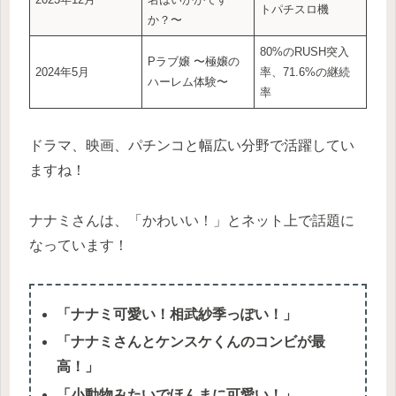
トパチスロ機
か？〜
80%のRUSH突入
Pラブ嬢 〜極嬢の
2024年5月
率、71.6%の継続
ハーレム体験〜
率
ドラマ、映画、パチンコと幅広い分野で活躍してい
ますね！
ナナミさんは、「かわいい！」とネット上で話題に
なっています！
「ナナミ可愛い！相武紗季っぽい！」
「ナナミさんとケンスケくんのコンビが最
高！」
「小動物みたいでほんまに可愛い！」